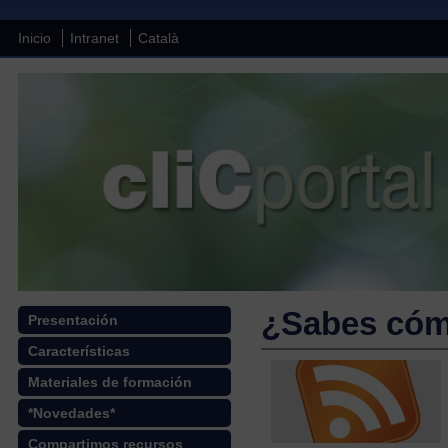
Inicio
Intranet
Català
¿Sabes cómo
Presentación
Características
Materiales de formación
*Novedades*
Compartimos recursos