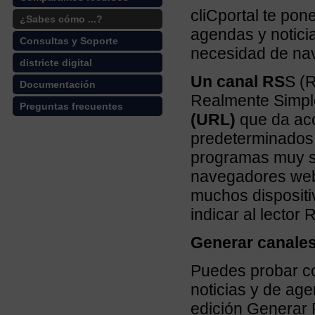
cliCportal te pon
¿Sabes cómo ...?
agendas y notici
Consultas y Soporte
necesidad de nav
districte digital
Un canal RS
S (R
Documentación
Realmente Simp
Preguntas frecuentes
(URL)
que da acc
predeterminados 
programas muy s
navegadores web 
muchos dispositi
indicar al lector
Generar canale
Puedes probar co
noticias y de ag
edición Generar 