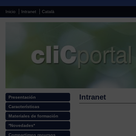
Inicio
Intranet
Català
Intranet
Presentación
Características
Materiales de formación
*Novedades*
Compartimos recursos